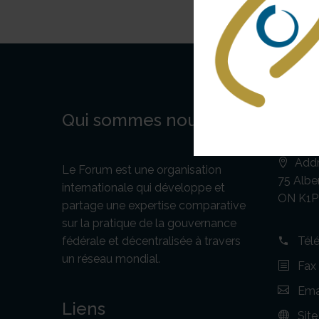
Qui sommes nous ?
Cont
Addr
Le Forum est une organisation
75 Alber
internationale qui développe et
ON K1P
partage une expertise comparative
sur la pratique de la gouvernance
fédérale et décentralisée à travers
Tél
un réseau mondial.
Fax
Emai
Liens
Sit