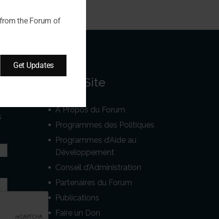
 from the Forum of
Get Updates
Notre Site
A Propos du Forum
s
Programmes des Politiques
Programmes d’Aide au
Développement
Conseil d’Administration
Partenaires du Forum
Publications
Faire un Don