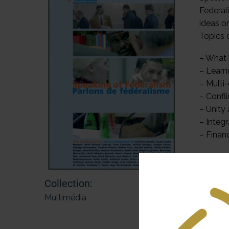
Federali
ideas o
Topics 
– What 
– Learn
– Multi-
– Confli
– Unity 
– Integr
– Finan
To orde
Collection:
Multimédia