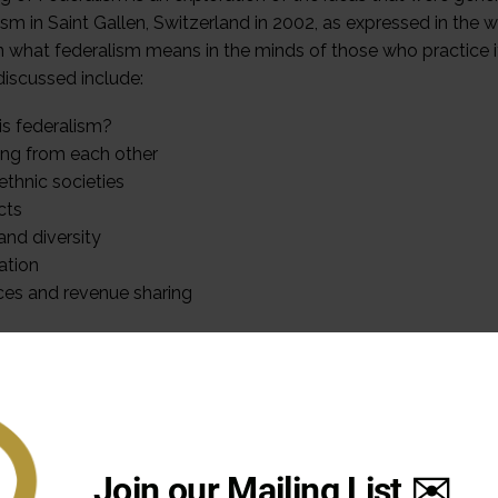
sm in Saint Gallen, Switzerland in 2002, as expressed in the wo
n what federalism means in the minds of those who practice it
discussed include:
is federalism?
ing from each other
ethnic societies
cts
and diversity
ation
ces and revenue sharing
r please contact forum@Forumfed.org
Join our Mailing List ✉️