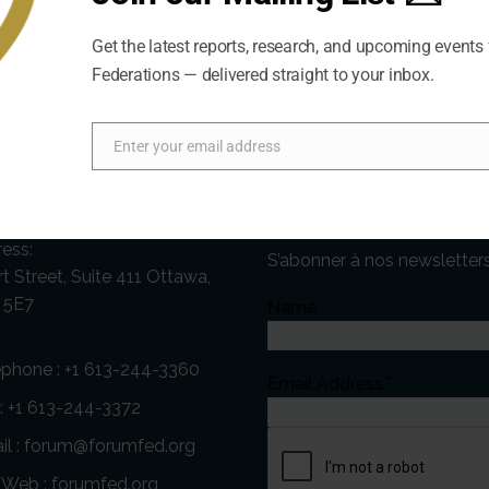
Get the latest reports, research, and upcoming events
Federations — delivered straight to your inbox.
Enter your email address
Email
act Us
Newsletter
ess:
S’abonner à nos newsletter
t Street, Suite 411 Ottawa,
 5E7
Name
éphone :
+1 613-244-3360
Email Address*
 : +1 613-244-3372
l :
forum@forumfed.org
e Web :
forumfed.org