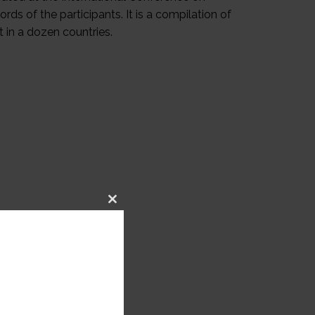
rds of the participants. It is a compilation of
 in a dozen countries.
Close
this
module