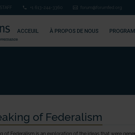
STAFF
+1 613-244-3360
forum@forumfed.org
ACCEUIL
À PROPOS DE NOUS
PROGRAM
aking of Federalism
g of Federalism is an exploration of the ideas that were gene