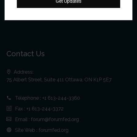
Get Updates
Contact Us
Address:
75 Albert Street, Suite 411 Ottawa, ON K1P 5E7
Téléphone :
+1 613-244-3360
Fax : +1 613-244-3372
Email :
forum@forumfed.org
Site Web :
forumfed.org