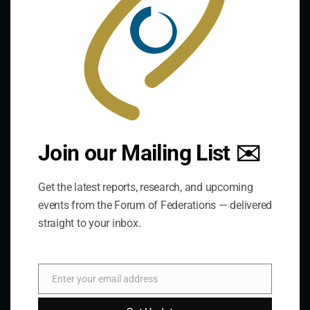
Le Forum est une organisation internationale qui
développe et partage une expertise comparative sur la
pratique de la gouvernance fédérale et décentralisée à
travers un réseau mondial.
Liens
Join our Mailing List ✉️
The De/Centralisation Dataset
Get the latest reports, research, and upcoming
events from the Forum of Federations — delivered
straight to your inbox.
Enter your email address
Email