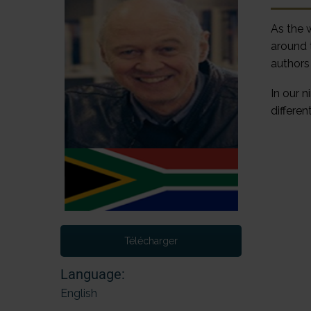
As the 
around 
authors
In our 
differe
Télécharger
Language:
English