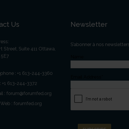
act Us
Newsletter
ess:
S’abonner à nos newsletter
t Street, Suite 411 Ottawa,
 5E7
Name
éphone :
+1 613-244-3360
Email Address*
 : +1 613-244-3372
l :
forum@forumfed.org
e Web :
forumfed.org