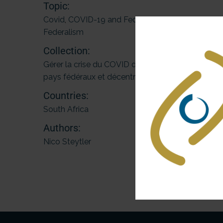
Topic:
Covid
,
COVID-19 and Federalism
,
Federalism
Collection:
Gérer la crise du COVID dans les
pays fédéraux et décentralisés
Countries:
South Africa
Authors:
Nico Steytler