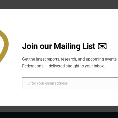
Join our Mailing List ✉️
Get the latest reports, research, and upcoming events
Federations — delivered straight to your inbox.
Enter your email address
Email