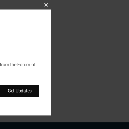
Close
this
module
 from the Forum of
Get Updates