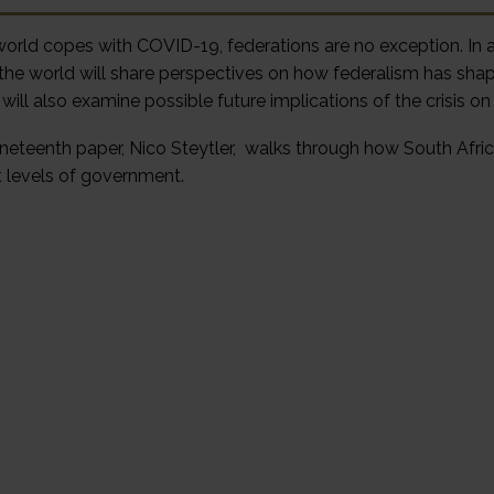
world copes with COVID-19, federations are no exception. In a
the world will share perspectives on how federalism has sha
 will also examine possible future implications of the crisis 
nineteenth paper, Nico Steytler, walks through how South Afr
nt levels of government.