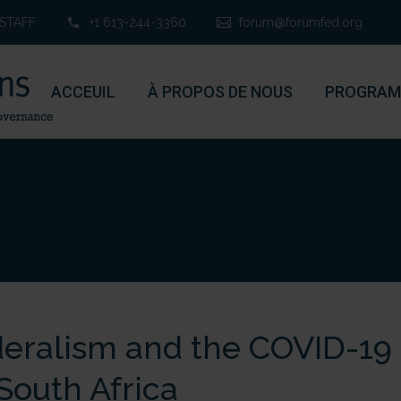
STAFF
+1 613-244-3360
forum@forumfed.org
ACCEUIL
À PROPOS DE NOUS
PROGRAM
eralism and the COVID-19 c
South Africa