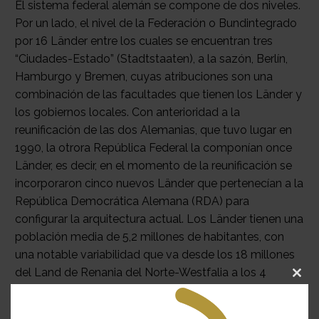
El sistema federal alemán se compone de dos niveles.
Por un lado, el nivel de la Federación o Bundintegrado
por 16 Länder entre los cuales se encuentran tres
“Ciudades-Estado” (Stadtstaaten), a la sazón, Berlín,
Hamburgo y Bremen, cuyas atribuciones son una
combinación de las facultades que tienen los Länder y
los gobiernos locales. Con anterioridad a la
reunificación de las dos Alemanias, que tuvo lugar en
1990, la otrora República Federal la componían once
Länder, es decir, en el momento de la reunificación se
incorporaron cinco nuevos Länder que pertenecían a la
República Democrática Alemana (RDA) para
configurar la arquitectura actual. Los Länder tienen una
población media de 5,2 millones de habitantes, con
una notable variabilidad que va desde los 18 millones
del Land de Renania del Norte-Westfalia a los 4
Clo
millones en Sajonia; 994.000 en el Sarre; 3,6 millones
this
en Berlín y 681.000 en la ‘Ciudad-Estado’ de Bremen3.